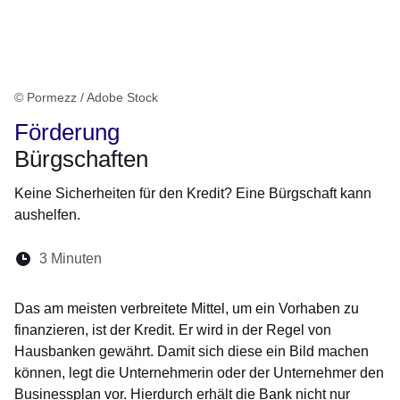
© Pormezz / Adobe Stock
Förderung
Bürgschaften
Keine Sicherheiten für den Kredit? Eine Bürgschaft kann
aushelfen.
Lesedauer:
3 Minuten
Öffnet sich in einem neuen Fenster
Öffnet sich in einem neuen Fenster
Öffnet sich in einem neuen Fenste
Öffnet sich in einem neuen Fe
Öffnet sich in einem neu
Das am meisten verbreitete Mittel, um ein Vorhaben zu
finanzieren, ist der Kredit. Er wird in der Regel von
Hausbanken gewährt. Damit sich diese ein Bild machen
können, legt die Unternehmerin oder der Unternehmer den
Businessplan vor. Hierdurch erhält die Bank nicht nur