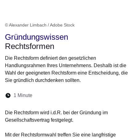
© Alexander Limbach / Adobe Stock
Gründungswissen
Rechtsformen
Die Rechtsform definiert den gesetzlichen
Handlungsrahmen Ihres Unternehmens. Deshalb ist die
Wahl der geeigneten Rechtsform eine Entscheidung, die
Sie gründlich durchdenken sollten.
Lesedauer:
1 Minute
Öffnet sich in einem neuen Fenster
Öffnet sich in einem neuen Fenster
Öffnet sich in einem neuen Fenster
Öffnet sich in einem neuen Fen
Öffnet sich in einem neuen
Die Rechtsform wird i.d.R. bei der Gründung im
Gesellschaftsvertrag festgelegt.
Mit der Rechtsformwahl treffen Sie eine langfristige