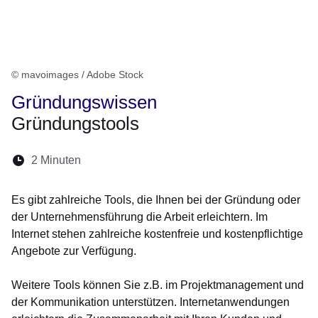
© mavoimages / Adobe Stock
Gründungswissen
Gründungstools
Lesedauer:
2 Minuten
Öffnet sich in einem neuen Fenster
Öffnet sich in einem neuen Fenster
Öffnet sich in einem neuen Fenste
Öffnet sich in einem neuen Fe
Öffnet sich in einem neu
Es gibt zahlreiche Tools, die Ihnen bei der Gründung oder
der Unternehmensführung die Arbeit erleichtern. Im
Internet stehen zahlreiche kostenfreie und kostenpflichtige
Angebote zur Verfügung.
Weitere Tools können Sie z.B. im Projektmanagement und
der Kommunikation unterstützen. Internetanwendungen