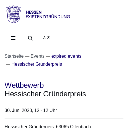
Direkt zum Kopf der Se
Direkt zum Inhalt
Direkt zum Fuß der Sei
Hessen
-
Existenzgründung
A-Z
Startseite
Events
expired events
Hessischer Gründerpreis
Wettbewerb
Hessischer Gründerpreis
30. Juni 2023,
12 - 12 Uhr
Hessischer Gründerpeis, 63065 Offenbach