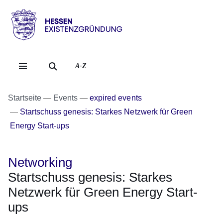
Direkt zum Kopf der Se
Direkt zum Inhalt
Direkt zum Fuß der Sei
Hessen
-
Existenzgründung
A-Z
Startseite
Events
expired events
Startschuss genesis: Starkes Netzwerk für Green
Energy Start-ups
Networking
Startschuss genesis: Starkes
Netzwerk für Green Energy Start-
ups