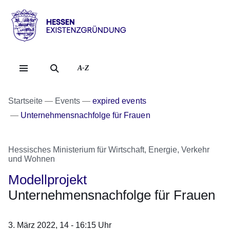
Direkt zum Kopf der Se
Direkt zum Inhalt
Direkt zum Fuß der Sei
Hessen
-
Existenzgründung
A-Z
Startseite
Events
expired events
Unternehmensnachfolge für Frauen
Hessisches Ministerium für Wirtschaft, Energie, Verkehr
und Wohnen
Modellprojekt
Unternehmensnachfolge für Frauen
3. März 2022,
14 - 16:15 Uhr