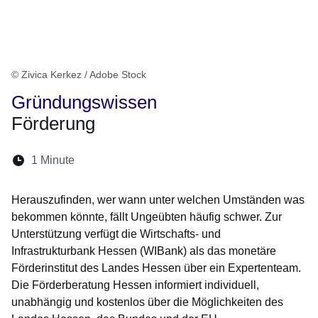
© Zivica Kerkez / Adobe Stock
Gründungswissen
Förderung
Lesedauer:
1 Minute
Öffnet sich in einem neuen Fenster
Öffnet sich in einem neuen Fenster
Öffnet sich in einem neuen Fenster
Öffnet sich in einem neuen Fen
Öffnet sich in einem neuen
Herauszufinden, wer wann unter welchen Umständen was
bekommen könnte, fällt Ungeübten häufig schwer. Zur
Unterstützung verfügt die Wirtschafts- und
Infrastrukturbank Hessen (WIBank) als das monetäre
Förderinstitut des Landes Hessen über ein Expertenteam.
Die Förderberatung Hessen informiert individuell,
unabhängig und kostenlos über die Möglichkeiten des