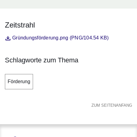
Zeitstrahl
Datei
Öffnet sich in einem neuen Fenster
Gründungsförderung.png (PNG/104.54 KB)
Schlagworte zum Thema
Förderung
ZUM SEITENANFANG