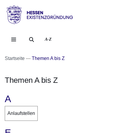
Direkt zum Kopf der Se
Direkt zum Inhalt
Direkt zum Fuß der Sei
Hessen
-
Existenzgründung
A-Z
Startseite
Themen A bis Z
Themen A bis Z
A
Anlaufstellen
E